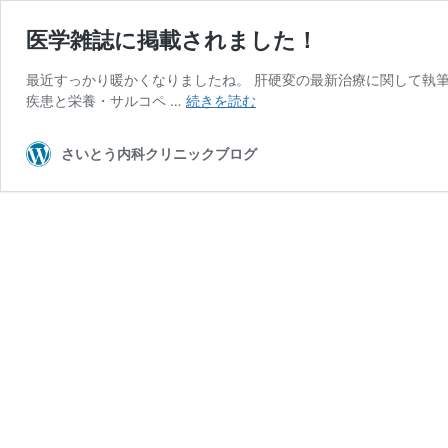
医学雑誌に掲載されました！
最近すっかり暖かくなりましたね。 肝硬変の最新治療に関して執筆し
医
疾患と栄養・サルコペ …
続きを読む
学
雑
さいとう内科クリニックブログ
誌
に
掲
載
さ
れ
ま
し
た！