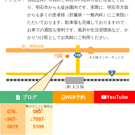
り、明石市からも徒歩圏内です。実際に、明石市方面
からも多くの患者様（肝臓病・一般内科）にご来院い
ただいております。駐車場も完備しておりますので、
お車での通院も便利です。風邪や生活習慣病など、か
かりつけ医としてお気軽にご利用ください。
YouTube
ブログ
WEB予約
繋がりにくい場合は
こちら
078-
080-
967-
7097-
0019
5109