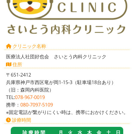
クリニック名称
医療法人社団好也会 さいとう内科クリニック
住所
〒651-2412
兵庫県神戸市西区竜が岡1-15-3（駐車場18台あり）
（旧：森岡内科医院）
TEL:
078-967-0019
携帯：
080-7097-5109
※固定電話が繋がりにくい時は、携帯におかけください。
診療時間
診 療 時 間
月
火
水
木
金
土
日