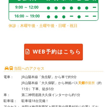
●
●
●
●
●
●
━
9:00 ～ 12:00
●
●
●
●
━
━
━
16:00 ～ 19:00
休診：木曜午後・土曜午後・日曜・祝日
WEB予約はこちら
当院へのアクセス
電車：
JR山陽本線「魚住駅」から車で約9分
JR山陽本線「大久保駅」から神姫バス
天郷
停留所
（約
11分）下車、徒歩5分
車：
第二神明道路大久保インターから約1分
駐車場：
駐車場18台完備！
アクセス：
当院は神戸市西区と明石市の境界付近に位置してお