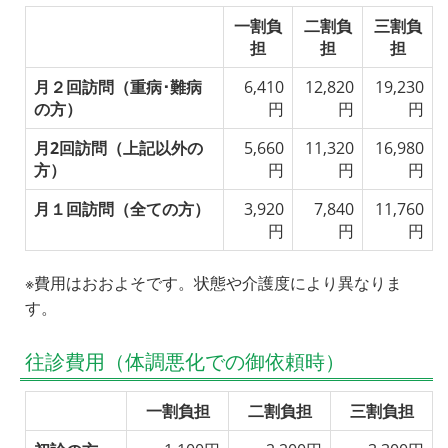
一割負
二割負
三割負
担
担
担
月２回訪問（重病･難病
6,410
12,820
19,230
の方）
円
円
円
月2回訪問（上記以外の
5,660
11,320
16,980
方）
円
円
円
月１回訪問（全ての方）
3,920
7,840
11,760
円
円
円
※費用はおおよそです。状態や介護度により異なりま
す。
往診費用（体調悪化での御依頼時）
一割負担
二割負担
三割負担