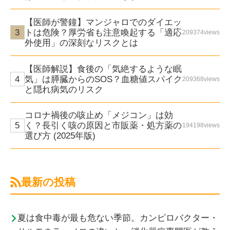
【医師が警鐘】マンジャロでのダイエッ
トは危険？厚労省も注意喚起する「適応
209374views
外使用」の深刻なリスクとは
【医師解説】食後の「気絶するような眠
気」は膵臓からのSOS？血糖値スパイク
209368views
と隠れ病気のリスク
コロナ禍後の咳止め「メジコン」は効
く？長引く咳の原因と市販薬・処方薬の
194198views
選び方 (2025年版)
最新の投稿
夏は食中毒が最も危ない季節。カンピロバクター・