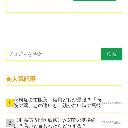
人気記事
花粉症の市販薬、結局どれが最強？「病
725727views
院の薬」との違いと、効かない時の裏技
【肝臓病専門医監修】γ-GTPの基準値
272059views
は？高いと言われたらどうする？