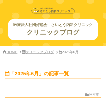
サ
イ
ド
バー・
ク
リ
医療法人社団好也会 さいとう内科クリニック
ニッ
クリニックブログ
ク
概
要
HOME
クリニックブログ
2025年6月
「2025年6月」の記事一覧
肝疾患