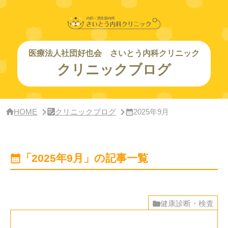
サ
イ
ド
バー・
ク
リ
医療法人社団好也会 さいとう内科クリニック
ニッ
クリニックブログ
ク
概
要
HOME
クリニックブログ
2025年9月
「2025年9月」の記事一覧
健康診断・検査