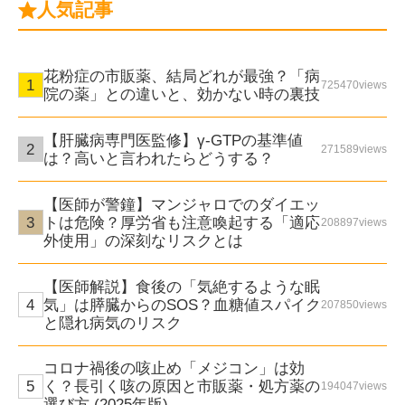
人気記事
花粉症の市販薬、結局どれが最強？「病
725470views
院の薬」との違いと、効かない時の裏技
【肝臓病専門医監修】γ-GTPの基準値
271589views
は？高いと言われたらどうする？
【医師が警鐘】マンジャロでのダイエッ
トは危険？厚労省も注意喚起する「適応
208897views
外使用」の深刻なリスクとは
【医師解説】食後の「気絶するような眠
気」は膵臓からのSOS？血糖値スパイク
207850views
と隠れ病気のリスク
コロナ禍後の咳止め「メジコン」は効
く？長引く咳の原因と市販薬・処方薬の
194047views
選び方 (2025年版)