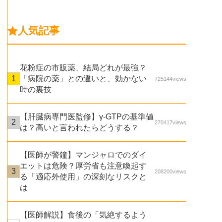
人気記事
花粉症の市販薬、結局どれが最強？
「病院の薬」との違いと、効かない
725144views
時の裏技
【肝臓病専門医監修】γ-GTPの基準値
270417views
は？高いと言われたらどうする？
【医師が警鐘】マンジャロでのダイ
エットは危険？厚労省も注意喚起す
208200views
る「適応外使用」の深刻なリスクと
は
【医師解説】食後の「気絶するよう