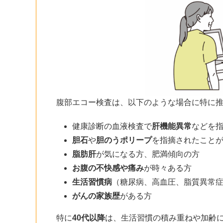
腹部エコー検査は、以下のような場合に特に
健康診断の血液検査で
肝機能異常
などを
胆石
や
胆のうポリープ
を指摘されたこと
脂肪肝
が気になる方、肥満傾向の方
お腹の不快感や痛み
が時々ある方
生活習慣病
（糖尿病、高血圧、脂質異常
がんの家族歴
がある方
特に
40代以降
は、生活習慣の積み重ねや加齢