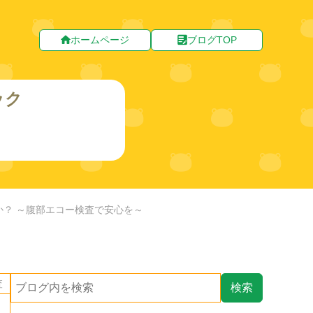
ホームページ
ブログTOP
ック
か？ ～腹部エコー検査で安心を～
査