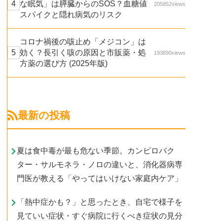
な眠気」は膵臓からのSOS？血糖値
205852views
スパイクと隠れ病気のリスク
コロナ禍後の咳止め「メジコン」は
効く？長引く咳の原因と市販薬・処
193890views
方薬の選び方 (2025年版)
最新の投稿
夏は食中毒が最も危ない季節。カンピロバク
ター・サルモネラ・ノロの違いと、消化器病専
門医が教える「やってはいけない家庭内ケア」
「熱中症かも？」と思ったとき、自宅で様子を
見ていい症状・すぐ病院に行くべき症状の見分