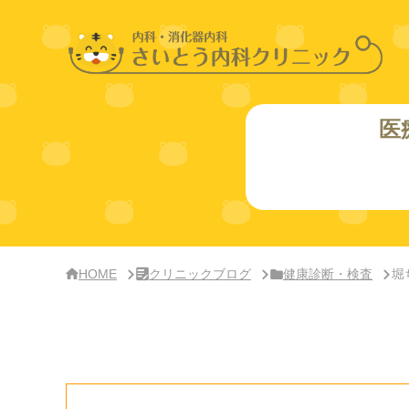
サ
イ
ド
バー・
ク
リ
ニッ
ク
概
医
要
HOME
クリニックブログ
健康診断・検査
堀