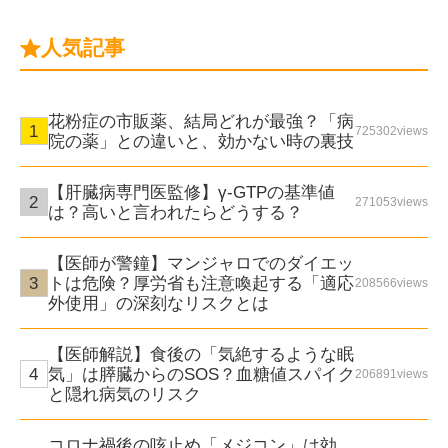
人気記事
花粉症の市販薬、結局どれが最強？「病
725302views
院の薬」との違いと、効かない時の裏技
【肝臓病専門医監修】γ-GTPの基準値
271053views
は？高いと言われたらどうする？
【医師が警鐘】マンジャロでのダイエッ
トは危険？厚労省も注意喚起する「適応
208566views
外使用」の深刻なリスクとは
【医師解説】食後の「気絶するような眠
気」は膵臓からのSOS？血糖値スパイク
206891views
と隠れ病気のリスク
コロナ禍後の咳止め「メジコン」は効