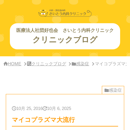
サ
イ
ド
バー・
ク
リ
医療法人社団好也会 さいとう内科クリニック
ニッ
クリニックブログ
ク
概
要
HOME
クリニックブログ
感染症
マイコプラズマ大
感染症
10月 25, 2016
10月 6, 2025
マイコプラズマ大流行