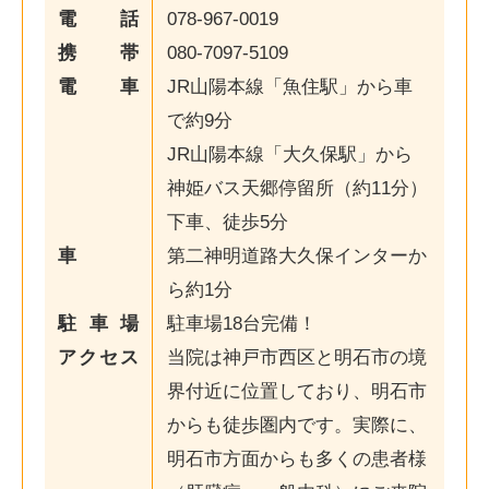
電話
078-967-0019
携帯
080-7097-5109
電車
JR山陽本線「魚住駅」から車
で約9分
JR山陽本線「大久保駅」から
神姫バス天郷停留所（約11分）
下車、徒歩5分
車
第二神明道路大久保インターか
ら約1分
駐車場
駐車場18台完備！
アクセス
当院は神戸市西区と明石市の境
界付近に位置しており、明石市
からも徒歩圏内です。実際に、
明石市方面からも多くの患者様