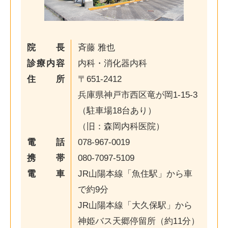
院長
斉藤 雅也
診療内容
内科・消化器内科
住所
〒651-2412
兵庫県神戸市西区竜が岡1-15-3
（駐車場18台あり）
（旧：森岡内科医院）
電話
078-967-0019
携帯
080-7097-5109
電車
JR山陽本線「魚住駅」から車
で約9分
JR山陽本線「大久保駅」から
神姫バス天郷停留所（約11分）