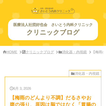
サ
イ
ド
バー・
ク
リ
医療法人社団好也会 さいとう内科クリニック
ニッ
クリニックブログ
ク
概
要
HOME
クリニックブログ
消化器・内視鏡
【梅雨の
消化器・内視鏡
6月 3, 2026
【梅雨のどんより不調】だるさやお
腹の張り、原因は脳ではなく「胃腸の