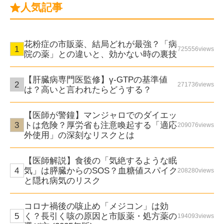
人気記事
花粉症の市販薬、結局どれが最強？「病
725556views
院の薬」との違いと、効かない時の裏技
【肝臓病専門医監修】γ-GTPの基準値
271736views
は？高いと言われたらどうする？
【医師が警鐘】マンジャロでのダイエッ
トは危険？厚労省も注意喚起する「適応
209076views
外使用」の深刻なリスクとは
【医師解説】食後の「気絶するような眠
気」は膵臓からのSOS？血糖値スパイク
208280views
と隠れ病気のリスク
コロナ禍後の咳止め「メジコン」は効
く？長引く咳の原因と市販薬・処方薬の
194093views