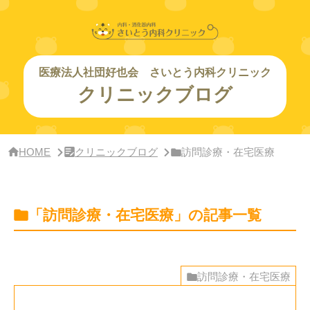
サ
イ
ド
バー・
ク
リ
医療法人社団好也会 さいとう内科クリニック
ニッ
クリニックブログ
ク
概
要
HOME
クリニックブログ
訪問診療・在宅医療
「訪問診療・在宅医療」の記事一覧
訪問診療・在宅医療