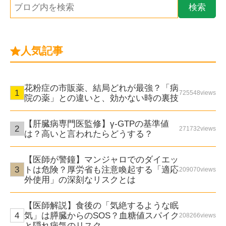
人気記事
花粉症の市販薬、結局どれが最強？「病
725548views
院の薬」との違いと、効かない時の裏技
【肝臓病専門医監修】γ-GTPの基準値
271732views
は？高いと言われたらどうする？
【医師が警鐘】マンジャロでのダイエッ
トは危険？厚労省も注意喚起する「適応
209070views
外使用」の深刻なリスクとは
【医師解説】食後の「気絶するような眠
気」は膵臓からのSOS？血糖値スパイク
208266views
と隠れ病気のリスク