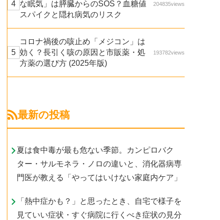
な眠気」は膵臓からのSOS？血糖値
204835views
スパイクと隠れ病気のリスク
コロナ禍後の咳止め「メジコン」は
効く？長引く咳の原因と市販薬・処
193782views
方薬の選び方 (2025年版)
最新の投稿
夏は食中毒が最も危ない季節。カンピロバク
ター・サルモネラ・ノロの違いと、消化器病専
門医が教える「やってはいけない家庭内ケア」
「熱中症かも？」と思ったとき、自宅で様子を
見ていい症状・すぐ病院に行くべき症状の見分