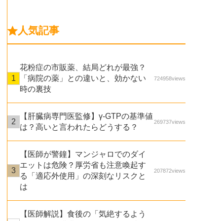
人気記事
花粉症の市販薬、結局どれが最強？
「病院の薬」との違いと、効かない
724958views
時の裏技
【肝臓病専門医監修】γ-GTPの基準値
269737views
は？高いと言われたらどうする？
【医師が警鐘】マンジャロでのダイ
エットは危険？厚労省も注意喚起す
207872views
る「適応外使用」の深刻なリスクと
は
【医師解説】食後の「気絶するよう