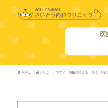
サ
イ
ド
バー・
ク
リ
ニッ
ク
概
医
要
HOME
クリニックブログ
健康診断・検査
歓