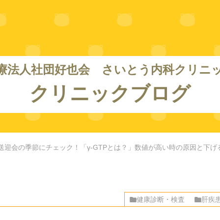
療法人社団好也会 さいとう内科クリニ
クリニックブログ
送迎会の季節にチェック！「γ-GTPとは？」数値が高い時の原因と下げ
健康診断・検査
肝疾